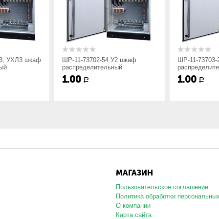
;
У3, УХЛ3 шкаф
ШР-11-73702-54 У2 шкаф
ШР-11-73703-
ый
распределительный
распределит
1.00
1.00
22, 54 – IP54;
Р
Р
 шкафов распределительных силовых серий ШРС1 и ШР11:
МАГАЗИН
Пользовательское соглашение
Политика обработки персональны
О компании
Карта сайта