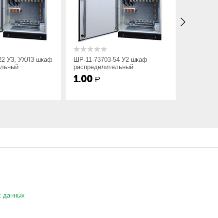
22 У3, УХЛ3 шкаф
ШР-11-73703-54 У2 шкаф
ШР-11-73
ельный
распределительный
распреде
1.00
1.00
Р
Р
х данных