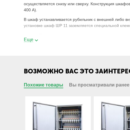
осуществляется снизу или сверху. Конструкция шкафо
400 А).
В шкаф устанавливается рубильник с внешней либо вн
установке шкаф ШР 11 заземляется специальной клем
Шкаф ШР устанавливается на промышленные предприят
Еще
качественного и надежного распределения токовой наг
Электрощит ШР-11-73x1xх2-xx3-УХЛ4 - р
ШР
Шкаф распределительнй;
ВОЗМОЖНО ВАС ЭТО ЗАИНТЕРЕ
Похожие товары
Вы просматривали ранее
11
Номер разработки;
7
Напольное исполнение, ввод проводни
3
Высота шкафа 1600мм;