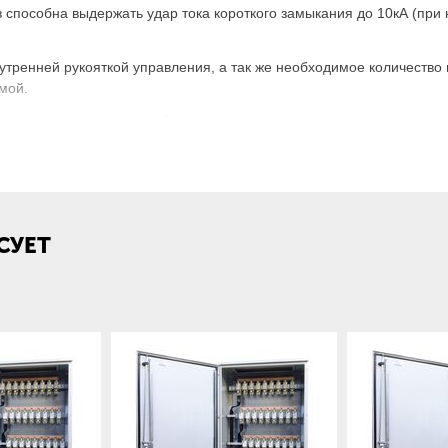
в способна выдержать удар тока короткого замыкания до 10кА (пр
утренней рукояткой управления, а так же необходимое количество
мой.
ия, торговые центры, банки, государственные учреждения, мног
рузки от 200А.
асшифровка и структура условного обозначения:
СУЕТ
ков в любой комбинации;