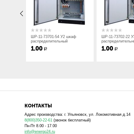
x1
ширина шкафа: 5 – 500 мм, 7 – 700 мм
xx2
номер схемы: от 1 до 23;
УХЛ3 шкаф
ШР-11-73701-54 У2 шкаф
ШР-11-73702-22 
распределительный
распределительн
1.00
1.00
xx3
степень защиты по ГОСТ 14255: 22 – IP
Р
Р
УХЛ4
Вид климатического исполнения.
Схемы электрические принципиальные главных цепей
КОНТАКТЫ
Адрес производства: г. Ульяновск, ул. Локомотивная д.14
8(800)350-22-61
(звонок бесплатный)
Пн-Пт 8.00 - 17.00
info@energo24.ru