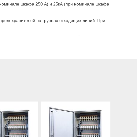
и номинале шкафа 250 А) и 25кА (при номинале шкафа
 предохранителей на группах отходящих линий. При
оквартирные дома и прочие места, требующие