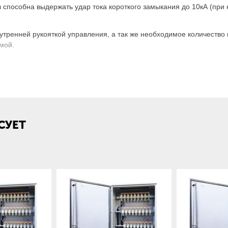
в способна выдержать удар тока короткого замыкания до 10кА (пр
утренней рукояткой управления, а так же необходимое количество
мой.
ия, торговые центры, банки, государственные учреждения, мног
рузки от 200А.
асшифровка и структура условного обозначения:
СУЕТ
ков в любой комбинации;