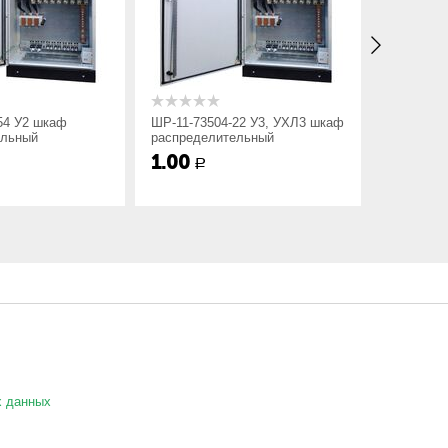
54 У2 шкаф
ШР-11-73504-22 У3, УХЛ3 шкаф
ШР-11-73
ельный
распределительный
распреде
1.00
1.00
Р
Р
х данных