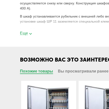
осуществляется снизу или сверху. Конструкция шкафо
400 А).
В шкаф устанавливается рубильник с внешней либо вн
установке шкаф ШР 11 заземляется специальной клем
Шкаф ШР устанавливается на промышленные предприят
Еще
качественного и надежного распределения токовой наг
Электрощит ШР-11-73x1xх2-xx3-УХЛ4 - р
ШР
Шкаф распределительнй;
ВОЗМОЖНО ВАС ЭТО ЗАИНТЕРЕ
Похожие товары
Вы просматривали ранее
11
Номер разработки;
7
Напольное исполнение, ввод проводни
3
Высота шкафа 1600мм;