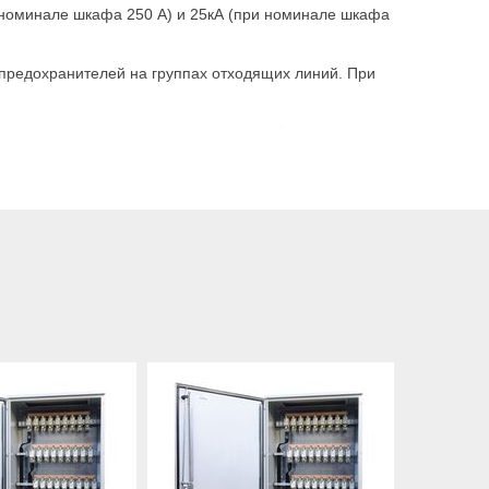
и номинале шкафа 250 А) и 25кА (при номинале шкафа
 предохранителей на группах отходящих линий. При
оквартирные дома и прочие места, требующие