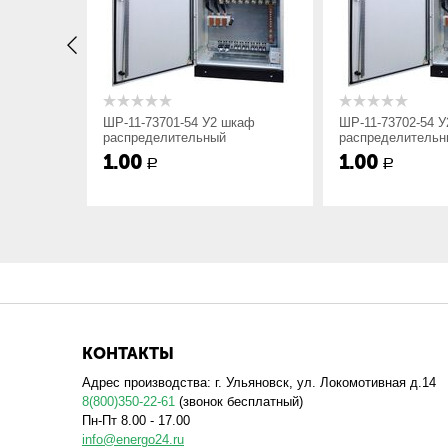
x1
ширина шкафа: 5 – 500 мм, 7 – 700 мм
xx2
номер схемы: от 1 до 23;
УХЛ3 шкаф
ШР-11-73701-54 У2 шкаф
ШР-11-73702-54 
распределительный
распределительн
1.00
1.00
xx3
степень защиты по ГОСТ 14255: 22 – IP
Р
Р
УХЛ4
Вид климатического исполнения.
Схемы электрические принципиальные главных цепей
КОНТАКТЫ
Адрес производства: г. Ульяновск, ул. Локомотивная д.14
8(800)350-22-61
(звонок бесплатный)
Пн-Пт 8.00 - 17.00
info@energo24.ru