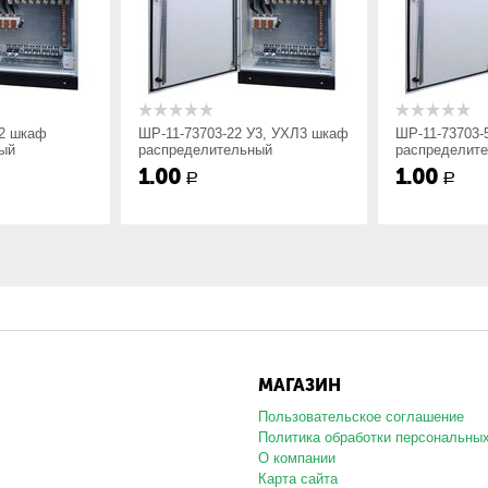
;
У2 шкаф
ШР-11-73703-22 У3, УХЛ3 шкаф
ШР-11-73703-
ый
распределительный
распределит
1.00
1.00
22, 54 – IP54;
Р
Р
 шкафов распределительных силовых серий ШРС1 и ШР11:
МАГАЗИН
Пользовательское соглашение
Политика обработки персональны
О компании
Карта сайта