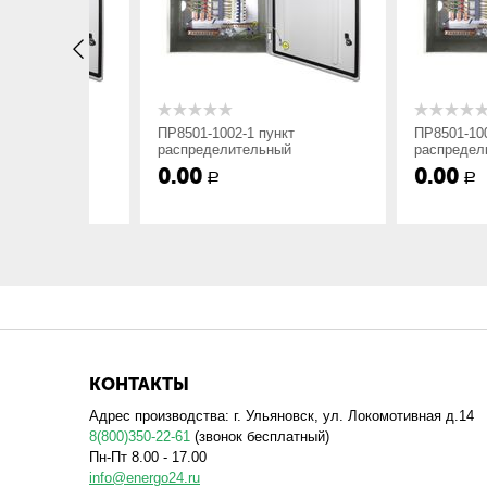
x
Вариант установки:Утопленный-1; Навес
yyy
Номер схемы исполнения;
ПР8501-1002-1 пункт
ПР8501-1003-1 пу
распределительный
распределитель
0.00
0.00
Р
Р
zz
Степень защиты оболочки и способ подво
сверху; 4 — IP54, ввод снизу; 1 — IP21, в
снизу;
ухл4
Вид климатического исполнения.
Мы изготавливаем распределительные пункты стандар
КОНТАКТЫ
тока отходящих линий, поэтому при заказе необходим
Адрес производства: г. Ульяновск, ул. Локомотивная д.14
8(800)350-22-61
(звонок бесплатный)
Пн-Пт 8.00 - 17.00
info@energo24.ru