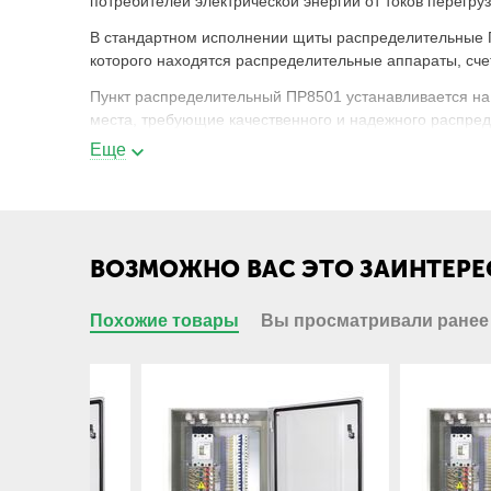
потребителей электрической энергии от токов перегр
В стандартном исполнении щиты распределительные П
которого находятся распределительные аппараты, сче
Пункт распределительный ПР8501 устанавливается на
места, требующие качественного и надежного распред
Еще
Пункт ПР 8501-xyyy-zz-УХЛ4 - расшифро
ПР
Пункт распределительный;
ВОЗМОЖНО ВАС ЭТО ЗАИНТЕРЕ
8
класс низковольтного комплектного устр
распределения электроэнергии;
Похожие товары
Вы просматривали ранее
5
распределение электроэнергии с приме
выключателей переменного тока;
01
Порядковый номер в серии;