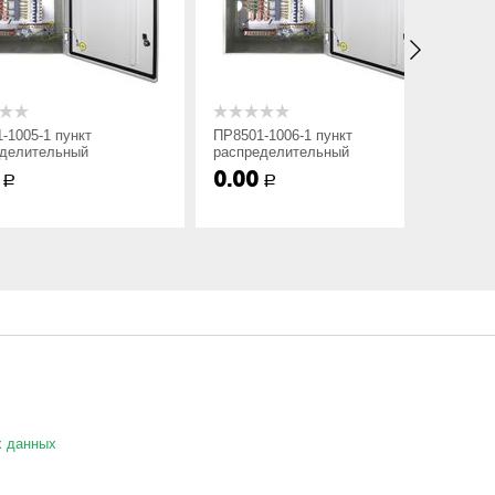
1 пункт
ПР8501-1006-1 пункт
ПР8501-10
ельный
распределительный
распреде
0.00
0.00
Р
Р
аф ПР8501 не содержит в маркировки номинального
х данных