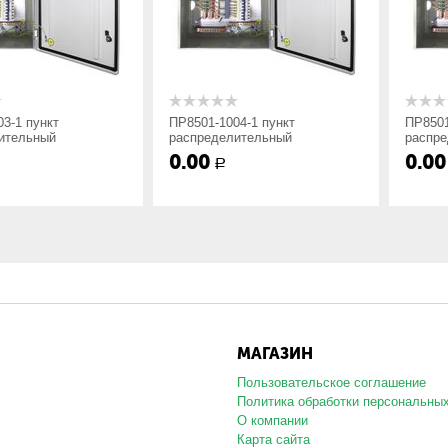
ной-3; Напольное-7;
нкт
ПР8501-1004-1 пункт
ПР8501-1005-
ный
распределительный
распределит
0.00
0.00
Р
Р
да линии:: 2 — IP54, ввод
вод сверху; 3 — IP21, ввод
тного и нестандартного исполнения согласно схеме заказчика. Шк
МАГАЗИН
о указать токи фидерных автоматических выключателей.
Пользовательское соглашение
Политика обработки персональны
О компании
Карта сайта