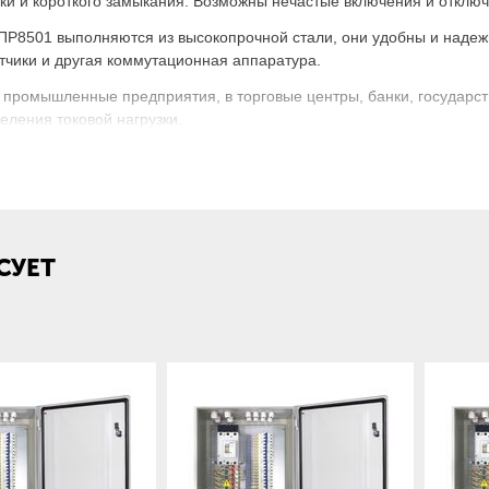
узки и короткого замыкания. Возможны нечастые включения и отклю
Р8501 выполняются из высокопрочной стали, они удобны и надежн
тчики и другая коммутационная аппаратура.
 промышленные предприятия, в торговые центры, банки, государс
еления токовой нагрузки.
вка и структура условного обозначения:
СУЕТ
ойства — ввода и
нением автоматических