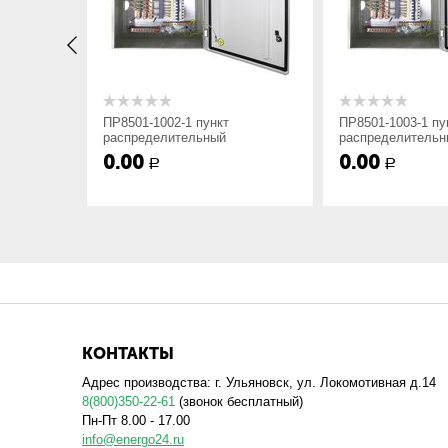
x
Вариант установки:Утопленный-1; Навес
yyy
Номер схемы исполнения;
ПР8501-1002-1 пункт
ПР8501-1003-1 пу
распределительный
распределительн
0.00
0.00
Р
Р
zz
Степень защиты оболочки и способ подво
сверху; 4 — IP54, ввод снизу; 1 — IP21, в
снизу;
ухл4
Вид климатического исполнения.
Мы изготавливаем распределительные пункты стандар
КОНТАКТЫ
тока отходящих линий, поэтому при заказе необходим
Адрес производства: г. Ульяновск, ул. Локомотивная д.14
8(800)350-22-61
(звонок бесплатный)
Пн-Пт 8.00 - 17.00
info@energo24.ru