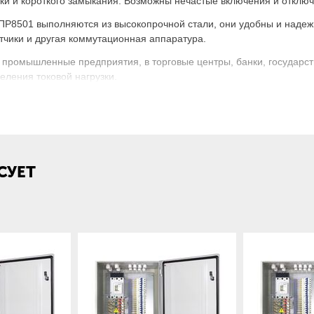
узки и короткого замыкания. Возможны нечастые включения и отклю
Р8501 выполняются из высокопрочной стали, они удобны и надежн
тчики и другая коммутационная аппаратура.
 промышленные предприятия, в торговые центры, банки, государс
еления токовой нагрузки.
вка и структура условного обозначения:
СУЕТ
ойства — ввода и
нением автоматических