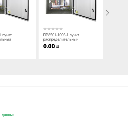
1 пункт
ПР8501-1006-1 пункт
ПР8501-10
ельный
распределительный
распреде
0.00
0.00
Р
Р
аф ПР8501 не содержит в маркировки номинального
х данных