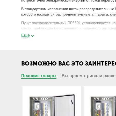
потребителей электрической энергии от токов перегр
В стандартном исполнении щиты распределительные П
которого находятся распределительные аппараты, сче
Пункт распределительный ПР8501 устанавливается на
места, требующие качественного и надежного распред
Еще
Пункт ПР 8501-xyyy-zz-УХЛ4 - расшифро
ПР
Пункт распределительный;
ВОЗМОЖНО ВАС ЭТО ЗАИНТЕРЕ
8
класс низковольтного комплектного устр
распределения электроэнергии;
Похожие товары
Вы просматривали ранее
5
распределение электроэнергии с приме
выключателей переменного тока;
01
Порядковый номер в серии;