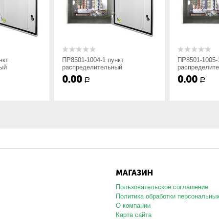
ной-3; Напольное-7;
нкт
ПР8501-1004-1 пункт
ПР8501-1005-
ый
распределительный
распределит
0.00
0.00
Р
Р
да линии:: 2 — IP54, ввод
вод сверху; 3 — IP21, ввод
тного и нестандартного исполнения согласно схеме заказчика. Шк
МАГАЗИН
о указать токи фидерных автоматических выключателей.
Пользовательское соглашение
Политика обработки персональны
О компании
Карта сайта