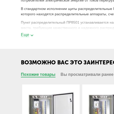
потребителей электрической энергии от токов перегр
В стандартном исполнении щиты распределительные П
которого находятся распределительные аппараты, сче
Пункт распределительный ПР8501 устанавливается на
места, требующие качественного и надежного распред
Еще
Пункт ПР 8501-xyyy-zz-УХЛ4 - расшифро
ПР
Пункт распределительный;
ВОЗМОЖНО ВАС ЭТО ЗАИНТЕРЕ
8
класс низковольтного комплектного устр
распределения электроэнергии;
Похожие товары
Вы просматривали ранее
5
распределение электроэнергии с приме
выключателей переменного тока;
01
Порядковый номер в серии;