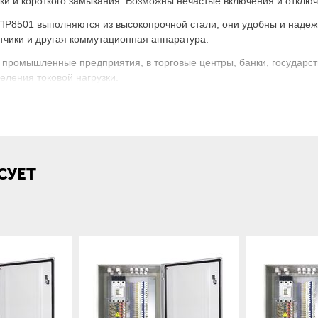
узки и короткого замыкания. Возможны нечастые включения и отклю
Р8501 выполняются из высокопрочной стали, они удобны и надежн
тчики и другая коммутационная аппаратура.
 промышленные предприятия, в торговые центры, банки, государс
еления токовой нагрузки.
вка и структура условного обозначения:
СУЕТ
ойства — ввода и
нением автоматических