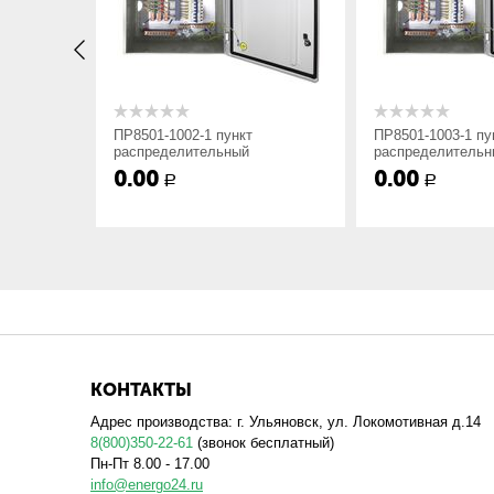
x
Вариант установки:Утопленный-1; Навес
yyy
Номер схемы исполнения;
ПР8501-1002-1 пункт
ПР8501-1003-1 пу
распределительный
распределительн
0.00
0.00
Р
Р
zz
Степень защиты оболочки и способ подво
сверху; 4 — IP54, ввод снизу; 1 — IP21, в
снизу;
ухл4
Вид климатического исполнения.
Мы изготавливаем распределительные пункты стандар
КОНТАКТЫ
тока отходящих линий, поэтому при заказе необходим
Адрес производства: г. Ульяновск, ул. Локомотивная д.14
8(800)350-22-61
(звонок бесплатный)
Пн-Пт 8.00 - 17.00
info@energo24.ru