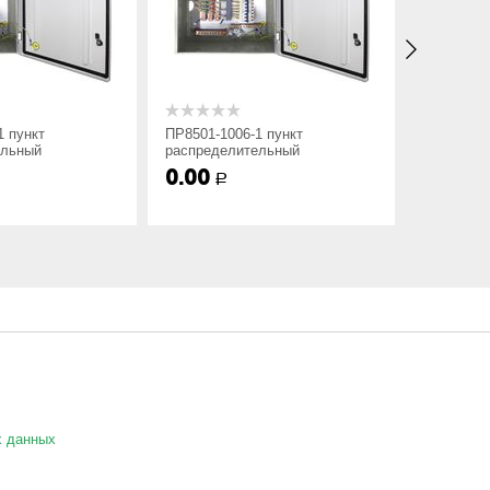
1 пункт
ПР8501-1006-1 пункт
ПР8501-10
ельный
распределительный
распреде
0.00
0.00
Р
Р
аф ПР8501 не содержит в маркировки номинального
х данных