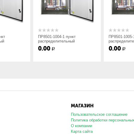
ной-3; Напольное-7;
нкт
ПР8501-1004-1 пункт
ПР8501-1005-
ый
распределительный
распределит
0.00
0.00
Р
Р
да линии:: 2 — IP54, ввод
вод сверху; 3 — IP21, ввод
тного и нестандартного исполнения согласно схеме заказчика. Шк
МАГАЗИН
о указать токи фидерных автоматических выключателей.
Пользовательское соглашение
Политика обработки персональны
О компании
Карта сайта