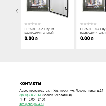
x
Вариант установки:Утопленный-1; Навес
yyy
Номер схемы исполнения;
ПР8501-1002-1 пункт
ПР8501-1003-1 пун
распределительный
распределительн
0.00
0.00
Р
Р
zz
Степень защиты оболочки и способ подво
сверху; 4 — IP54, ввод снизу; 1 — IP21, в
снизу;
ухл4
Вид климатического исполнения.
Мы изготавливаем распределительные пункты стандар
КОНТАКТЫ
тока отходящих линий, поэтому при заказе необходим
Адрес производства: г. Ульяновск, ул. Локомотивная д.14
8(800)350-22-61
(звонок бесплатный)
Пн-Пт 8.00 - 17.00
info@energo24.ru