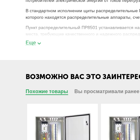
потребителей электрической энергии от токов перегр
В стандартном исполнении щиты распределительные П
которого находятся распределительные аппараты, сче
Пункт распределительный ПР8501 устанавливается на
места, требующие качественного и надежного распред
Еще
Пункт ПР 8501-xyyy-zz-УХЛ4 - расшифро
ПР
Пункт распределительный;
ВОЗМОЖНО ВАС ЭТО ЗАИНТЕРЕ
8
класс низковольтного комплектного устр
распределения электроэнергии;
Похожие товары
Вы просматривали ранее
5
распределение электроэнергии с приме
выключателей переменного тока;
01
Порядковый номер в серии;