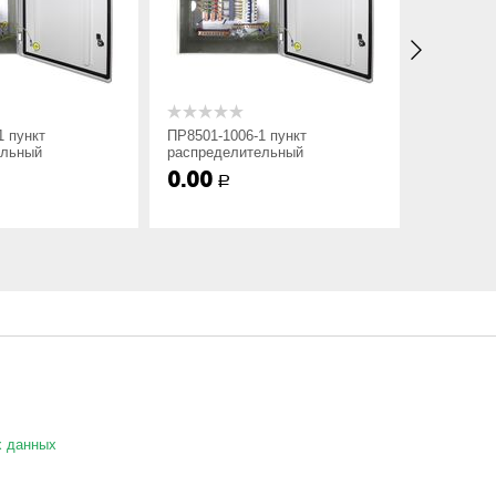
 пункт
ПР8501-1006-1 пункт
ПР8501-100
льный
распределительный
распредел
0.00
0.00
Р
Р
аф ПР8501 не содержит в маркировки номинального
х данных