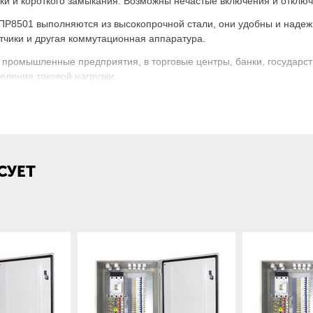
узки и короткого замыкания. Возможны нечастые включения и отклю
Р8501 выполняются из высокопрочной стали, они удобны и надежн
тчики и другая коммутационная аппаратура.
 промышленные предприятия, в торговые центры, банки, государс
еления токовой нагрузки.
вка и структура условного обозначения:
СУЕТ
ойства — ввода и
нением автоматических