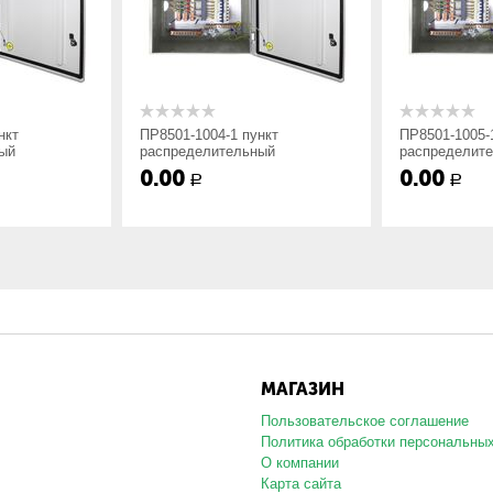
ной-3; Напольное-7;
кт
ПР8501-1004-1 пункт
ПР8501-1005-1
ый
распределительный
распределите
0.00
0.00
Р
Р
да линии:: 2 — IP54, ввод
вод сверху; 3 — IP21, ввод
тного и нестандартного исполнения согласно схеме заказчика. Шк
МАГАЗИН
о указать токи фидерных автоматических выключателей.
Пользовательское соглашение
Политика обработки персональны
О компании
Карта сайта