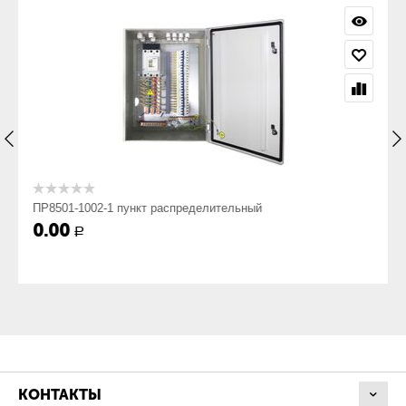
Пункт ПР 8501-xyyy-zz-УХЛ4 - расшифровка и
структура условного обозначения:
ПР
Пункт распределительный;
8
ПР8501-1002-1 пункт распределительный
0.00
Р
класс низковольтного комплектного устройства —
ввода и распределения электроэнергии;
5
КОНТАКТЫ
распределение электроэнергии с применением