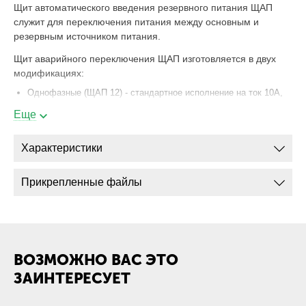
Щит автоматического введения резервного питания ЩАП
служит для переключения питания между основным и
резервным источником питания.
Щит аварийного переключения ЩАП изготовляется в двух
модификациях:
Однофазные (ЩАП 12) - стандартное исполнение на ток 10А,
по желанию схема авр ЩАП может быть изменена на более
Еще
высокий ток;
Трехфазные (ЩАП 23, ЩАП 33, ЩАП 43, ЩАП 53, ЩАП 63) -
Характеристики
это уже полноценное АВР с двумя трехфазными источниками
питания.
Прикрепленные файлы
Автоматический резерв подключается при снижении уровня
напряжения до недопустимого значения.
Щап щит автоматического переключения может быть
оснащен дополнительными защитами:
ВОЗМОЖНО ВАС ЭТО
Защита нарушения чередования фаз;
ЗАИНТЕРЕСУЕТ
Защита от перекоса фаз.