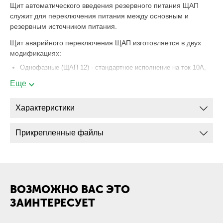
Щит автоматического введения резервного питания ЩАП
служит для переключения питания между основным и
резервным источником питания.
Щит аварийного переключения ЩАП изготовляется в двух
модификациях:
Однофазные (ЩАП 12) - стандартное исполнение на ток 10А,
по желанию схема авр ЩАП может быть изменена на более
Еще
высокий ток;
Трехфазные (ЩАП 23, ЩАП 33, ЩАП 43, ЩАП 53, ЩАП 63) -
Характеристики
это уже полноценное АВР с двумя трехфазными источниками
питания.
Прикрепленные файлы
Автоматический резерв подключается при снижении уровня
напряжения до недопустимого значения.
Щап щит автоматического переключения может быть
оснащен дополнительными защитами:
ВОЗМОЖНО ВАС ЭТО
Защита нарушения чередования фаз;
ЗАИНТЕРЕСУЕТ
Защита от перекоса фаз.