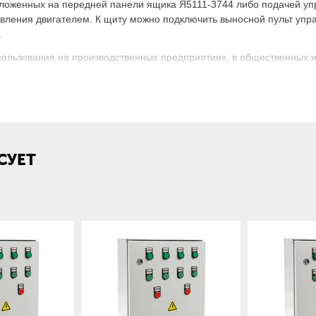
сположенных на передней панели ящика Я5111-3744 либо подачей 
авления двигателем. К щиту можно подключить выносной пульт упр
.
ользования на производственных предприятиях, в общественных и
ения двигателем Я5111-3744:
~50
СУЕТ
220
 В
220
50
IP31