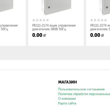
Стационарный
500х400х220
управления
Я5111-2174 ящик управления
Я5111-2274 я
 50Гц
двигателем 380В 50Гц
двигателем 3
0.00
0.00
Р
Р
равления двигателями Я5000 по нестандартным схемам и требован
МАГАЗИН
Пользовательское соглашение
Политика обработки персональны
О компании
Карта сайта