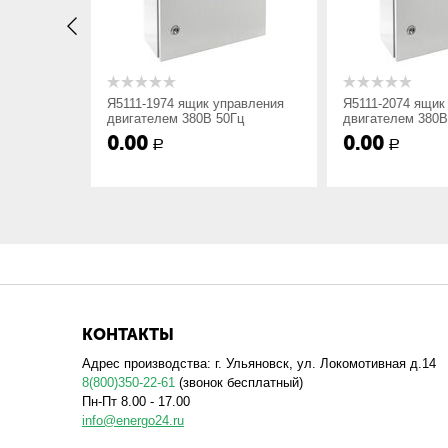
Исполнение корпуса
Габарит (ВхШхГ), мм
авления
Я5111-1974 ящик управления
Я5111-2074 ящик 
ц
двигателем 380В 50Гц
двигателем 380В
0.00
0.00
Р
Р
Также возможно изготовление и разработка ящиков уп
КОНТАКТЫ
Адрес производства: г. Ульяновск, ул. Локомотивная д.14
8(800)350-22-61
(звонок бесплатный)
Пн-Пт 8.00 - 17.00
info@energo24.ru