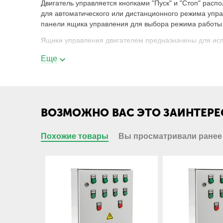
Двигатель управляется кнопками "Пуск" и "Стоп" ра
для автоматического или дистанционного режима упр
панели ящика управления для выбора режима работы
Ящики управления двигателем предназначены для исп
Еще
Основные характеристики ящика управл
Род тока, Гц
ВОЗМОЖНО ВАС ЭТО ЗАИНТЕРЕ
Номинальное напряжение, В
Похожие товары
Вы просматривали ранее
Номинальное напряжение вспомогательных цепей,
Номинальный ток, А
Степень защиты по ГОСТ 14254-80, не ниже