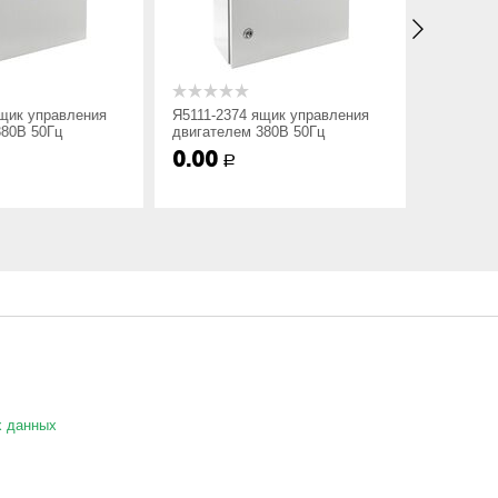
щик управления
Я5111-2374 ящик управления
Я5111-24
80В 50Гц
двигателем 380В 50Гц
двигател
0.00
0.00
Р
Р
иям заказчика.
х данных