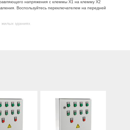
управляющего напряжения c клеммы X1 на клемму X2
авления. Воспользуйтесь переключателем на передней
 жилых зданиях.