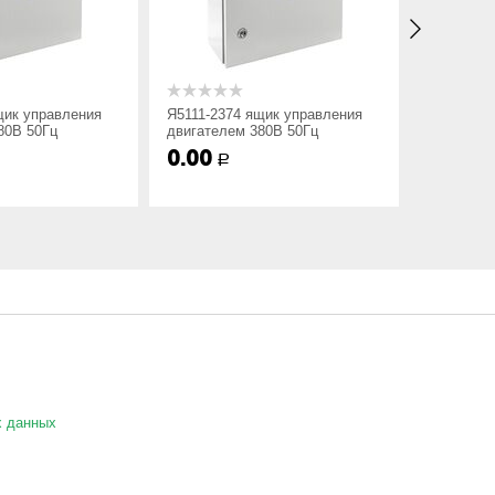
щик управления
Я5111-2374 ящик управления
Я5111-24
80В 50Гц
двигателем 380В 50Гц
двигател
иям заказчика.
0.00
0.00
Р
Р
х данных