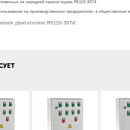
положенных на передней панели ящика Я5110-3074 .
ользования на производственных предприятиях, в общественных и
ения двигателем Я5110-3074:
~50
380
СУЕТ
 В
220
10
IP31
Стационарный