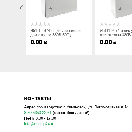
Габарит (ВхШхГ), мм
авления
Я5111-1974 ящик управления
Я5111-2074 ящик 
ц
двигателем 380В 50Гц
двигателем 380В
Также возможно изготовление и разработка ящиков уп
0.00
0.00
Р
Р
КОНТАКТЫ
Адрес производства: г. Ульяновск, ул. Локомотивная д.14
8(800)350-22-61
(звонок бесплатный)
Пн-Пт 8.00 - 17.00
info@energo24.ru