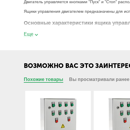
Двигатель управляется кнопками "Пуск" и "Стоп" рас
Ящики управления двигателем предназначены для исп
Основные характеристики ящика управл
Еще
Род тока, Гц
Номинальное напряжение, В
ВОЗМОЖНО ВАС ЭТО ЗАИНТЕРЕ
Номинальное напряжение вспомогательных цепей,
Похожие товары
Вы просматривали ранее
Номинальный ток, А
Степень защиты по ГОСТ 14254-80, не ниже
Исполнение корпуса