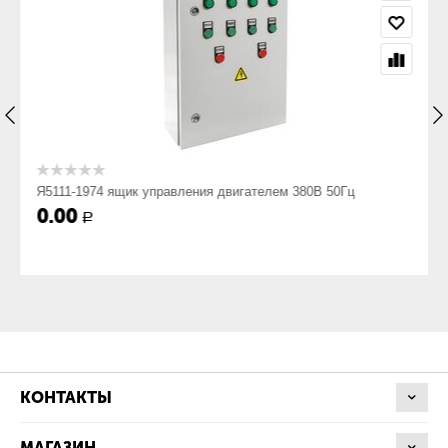
Номинальное напряжение, В
220
Номинальное напряжение вспомогательных цепей, В
Я5111-1974 ящик управления двигателем 380В 50Гц
220
0.00
Р
Номинальный ток, А
2
Степень защиты по ГОСТ 14254-80, не ниже
КОНТАКТЫ
МАГАЗИН