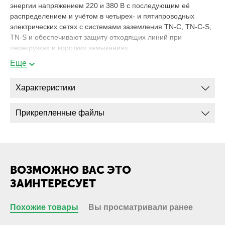
энергии напряжением 220 и 380 В с последующим её
распределением и учётом в четырех- и пятипроводных
электрических сетях с системами заземления TN-C, TN-C-S,
TN-S и обеспечивают защиту отходящих линий при
перегрузках и коротких замыканиях.
ВРУ изготавливается укомплектованным необходимыми
Еще
рубильниками, автоматическими выключателями,
предохранителями и другими электротехническими
Характеристики
устройствами, согласно схеме ВРУ и оно полностью готово к
монтажу на вашем объекте. Осталось только подключить и
пользоваться.
Прикрепленные файлы
Современные технологии в электротехнике быстро
развиваются вместе с ценовым диапазоном оборудования
устанавливаемого в ВРУ-1-23-54. Чтобы узнать точную
стоимость, его нужно просчитать. Это не займет много
ВОЗМОЖНО ВАС ЭТО
времени, наши инженеры подберут именно то, что вам
нужно - присылайте нам запрос на расчет стоимости.
ЗАИНТЕРЕСУЕТ
ВРУ - расшифровка и структура условного
Похожие товары
Вы просматривали ранее
обозначения: