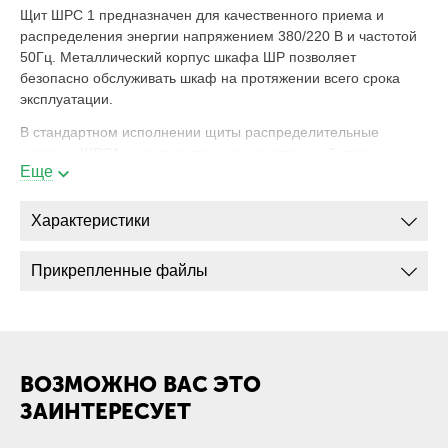
Щит ШРС 1 предназначен для качественного приема и
распределения энергии напряжением 380/220 В и частотой
50Гц. Металлический корпус шкафа ШР позволяет
безопасно обслуживать шкаф на протяжении всего срока
эксплуатации.
В стандартном исполнении щиты распределительные
силовые ШРС1 выполняются из высокопрочной стали, они
Еще
удобны и надежны. Ввод питающих и вывод отходящих
линий осуществляется снизу или сверху. Конструкция
шкафов способна выдержать удар тока короткого замыкания
Характеристики
до 10кА (при номинале шкафа 250 А) и 25кА (при номинале
шкафа 400 А).
Прикрепленные файлы
В шкаф устанавливается рубильник и необходимое
количество предохранителей на группах отходящих линий.
При установке шкаф ШРС 1 заземляется специальной
клеммой.
ВОЗМОЖНО ВАС ЭТО
Шкаф ШРС-1 устанавливается на промышленные
ЗАИНТЕРЕСУЕТ
предприятия, торговые центры, банки, государственные
учреждения, многоквартирные дома и прочие места,