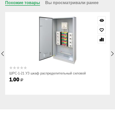
требующие качественного и надежного распределения
Похожие товары
Вы просматривали ранее
токовой нагрузки от 200А.
Электрощит ШРС-1-хy-У3 - расшифровка и
структура условного обозначения:
ШРС
Шкаф распределительнй силовой;
1
ШРС-1-21 УЗ шкаф распределительный силовой
1.00
Р
Номер модификации;
x