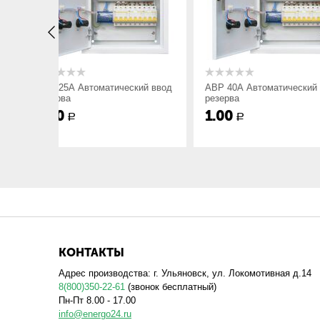
ческий ввод
АВР 40А Автоматический ввод
АВР 63А Авто
резерва
резерва
1.00
1.00
Р
Р
КОНТАКТЫ
Адрес производства: г. Ульяновск, ул. Локомотивная д.14
8(800)350-22-61
(звонок бесплатный)
Пн-Пт 8.00 - 17.00
info@energo24.ru