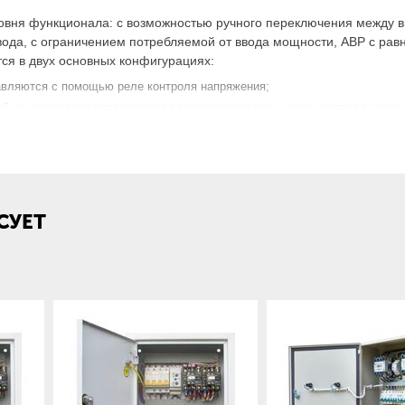
ровня функционала: с возможностью ручного переключения между 
вода, с ограничением потребляемой от ввода мощности, АВР с ра
ся в двух основных конфигурациях:
авляются с помощью реле контроля напряжения;
й, выключатели управляются электроприводами и реле контроля напря
апряжения,аварийного или автоматического отключения. Также на 
ие по требованию заказчика
овном устанавливается на промышленные предприятия, торговые це
СУЕТ
генератором.
 автозапуск любого электрогенератора: дизельного генератора, б
ля основного питания, в случае, если на питающей фазе пропало 
я с помощью реле контроля фаз.