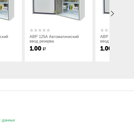
Автоматический
АВР 160А Автоматический
АВР 20
рва
ввод резерва
ввод р
1.00
1.00
Р
х данных