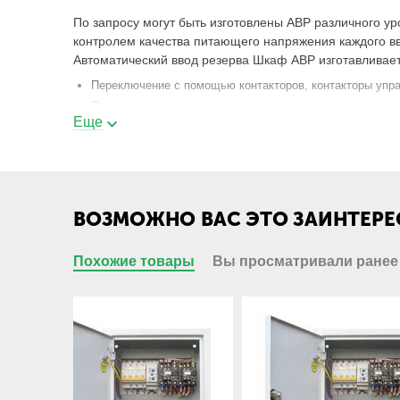
По запросу могут быть изготовлены АВР различного у
контролем качества питающего напряжения каждого в
Автоматический ввод резерва Шкаф АВР изготавливает
Переключение с помощью контакторов, контакторы упр
Переключение с помощью автоматических выключателе
Еще
На лицевой панели АВР устанавливается индикация н
переключения, приборы индикации напряжения и проч
Устройство автоматического ввода резерва АВР в осн
ВОЗМОЖНО ВАС ЭТО ЗАИНТЕРЕ
частные дома с трехфазным питанием либо бытовым 
В частном доме схема ввода АВР позволяет произвести
Похожие товары
Вы просматривали ранее
питанием, работа АВР управляет переключением фаз д
значения. В последнем случае схема АВР управляетс