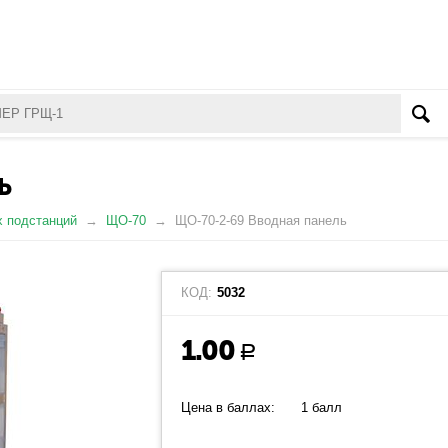
Ь
х подстанций
ЩО-70
ЩО-70-2-69 Вводная панель
КОД:
5032
1.00
Р
Цена в баллах:
1 балл