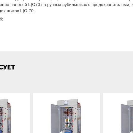
ние панелей ЩО70 на ручных рубильниках с предохранителями, л
щих щитов ЩО-70:
9;
елительных щитов комплектуются шинным мостом. Расстояние меж
СУЕТ
виваются. Наши специалисты консультируют не только по замене п
 цена изделия. Чтобы узнать точную стоимость, его нужно просчи