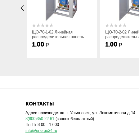
70
70 - Модификация;
x
Порядковый номер электродинамической 
ЩО-70-1-02 Линейная
ЩО-70-2-02 Лине
1 - Электродинамическая стойкость 30kA
анель
распределительная панель
распределительн
2 - Электродинамическая стойкость 50kA
1.00
1.00
Р
Р
3 - Электродинамическая стойкость 50kA
У3
Климатическое исполнение и категория
При расположении комплекта панелей ЩО70 под углом 
Нулевая шина N при пяти проводной системе установ
КОНТАКТЫ
Мы изготавливаем распределительные и вводные панел
панелей ЩО-70 удобным для вас способом.
Адрес производства: г. Ульяновск, ул. Локомотивная д.14
8(800)350-22-61
(звонок бесплатный)
Пн-Пт 8.00 - 17.00
info@energo24.ru