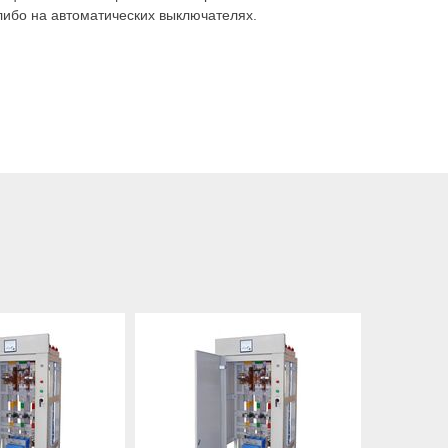
ибо на автоматических выключателях.
ду фасадами панелей 1500 мм и более.
анелей ЩО-70 на новые, а так же могут предложить
тать. Это не займет много времени, наши инженеры