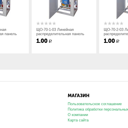
стойкости:
йная
ЩО-70-1-03 Линейная
ЩО-70-2-03 Л
, высота панели 2200мм;
ая панель
распределительная панель
распределите
, высота панели 2200мм;
1.00
1.00
Р
Р
, высота панели 2000мм;
 размещения по ГОСТ15150.
проем между панелями закрывается угловой вставкой. Угол необх
лена на изоляторах и соединяется с нулевым выводом силового тр
МАГАЗИН
и стандартного и нестандартного исполнения согласно схеме зака
Пользовательское соглашение
Политика обработки персональны
О компании
Карта сайта