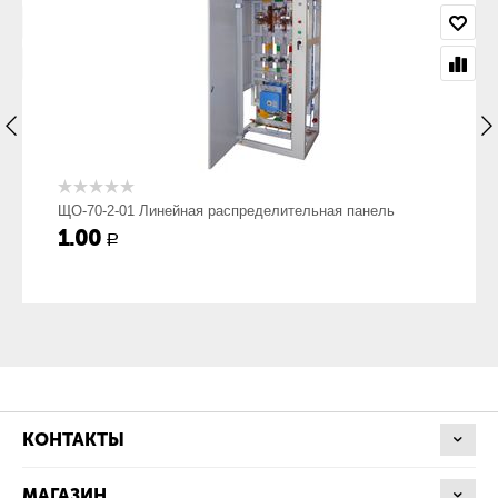
При двухрядной установке панелей комплект
распределительных щитов комплектуются шинным мостом.
Расстояние между фасадами панелей 1500 мм и более.
Современные технологии в электротехнике быстро
развиваются. Наши специалисты консультируют не только по
замене панелей ЩО-70 на новые, а так же могут предложить
модернизировать ваше комплектное устройство.
Цена указанная на нашем сайте - это ориентировочная цена
изделия. Чтобы узнать точную стоимость, его нужно
ЩО-70-2-01 Линейная распределительная панель
просчитать. Это не займет много времени, наши инженеры
1.00
Р
подберут именно то, что вам нужно.
Панель ЩО-70-x-yy-У3
ЩО
Щит одностороннего обслуживания;
КОНТАКТЫ
МАГАЗИН
70