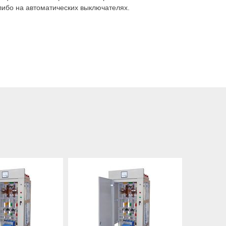
ибо на автоматических выключателях.
ду фасадами панелей 1500 мм и более.
анелей ЩО-70 на новые, а так же могут предложить
тать. Это не займет много времени, наши инженеры