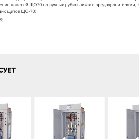
ние панелей ЩО70 на ручных рубильниках с предохранителями, л
щих щитов ЩО-70:
9;
елительных щитов комплектуются шинным мостом. Расстояние меж
СУЕТ
виваются. Наши специалисты консультируют не только по замене п
 цена изделия. Чтобы узнать точную стоимость, его нужно просчи