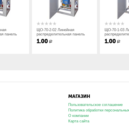
стойкости:
йная
ЩО-70-2-02 Линейная
ЩО-70-1-03 Л
, высота панели 2200мм;
ая панель
распределительная панель
распределите
, высота панели 2200мм;
1.00
1.00
Р
Р
, высота панели 2000мм;
 размещения по ГОСТ15150.
проем между панелями закрывается угловой вставкой. Угол необх
лена на изоляторах и соединяется с нулевым выводом силового тр
МАГАЗИН
и стандартного и нестандартного исполнения согласно схеме зака
Пользовательское соглашение
Политика обработки персональны
О компании
Карта сайта