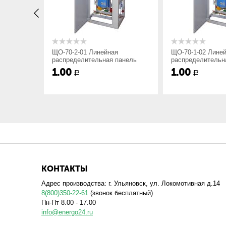
70
70 - Модификация;
x
Порядковый номер электродинамической 
ЩО-70-2-01 Линейная
ЩО-70-1-02 Лине
1 - Электродинамическая стойкость 30kA
анель
распределительная панель
распределительн
2 - Электродинамическая стойкость 50kA
1.00
1.00
Р
Р
3 - Электродинамическая стойкость 50kA
У3
Климатическое исполнение и категория
При расположении комплекта панелей ЩО70 под углом 
Нулевая шина N при пяти проводной системе установ
КОНТАКТЫ
Мы изготавливаем распределительные и вводные панел
панелей ЩО-70 удобным для вас способом.
Адрес производства: г. Ульяновск, ул. Локомотивная д.14
8(800)350-22-61
(звонок бесплатный)
Пн-Пт 8.00 - 17.00
info@energo24.ru